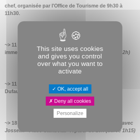
chef, organisée par l'Office de Tourisme de 9h30 à
11h30.
11 Avril 2026 - Grand jeu - Émission plateau TV
This site uses cookies
immersif - Place Gambetta -
A partir de 15h (durée 2h)
and gives you control
over what you want to
activate
11 Avril 2026 - Les Puces Amiénoises au Jardin
OK, accept all
Dufau de 8h à 17h.
Deny all cookies
Personalize
18 Avril 2026 - Concert -
Chansons Françaises avec
Josselin
- Place Gambetta -
A partir de 15h (durée 1h15)