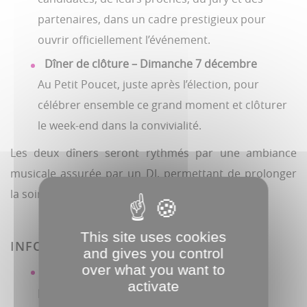
partenaires, dans un cadre prestigieux pour
ouvrir officiellement l’événement.
Dîner de clôture – Dimanche 7 décembre
Au Petit Poucet, juste après l’élection, pour
célébrer ensemble ce grand moment et clôturer
le week-end dans la convivialité.
Les deux dîners seront rythmés par une ambiance
musicale assurée par un DJ, permettant de prolonger
la soirée sur la piste de danse.
This site uses cookies
INFOS PRATIQUES
and gives you control
over what you want to
Dîner payant (menu complet) : 38,50 € par
activate
personne