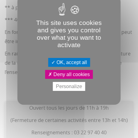
** à partir de 8 ans.
*** 40 kg min.
This site uses cookies
and gives you control
En fonction de la fréquentation le temps d’attente peut
over what you want to
être important.
activate
En raison de l’organisation du feu d’artifice : fermeture
de la tyrolienne géante le 12 juillet et fermeture de
OK, accept all
l’ensemble des activités le 13 juillet.
Deny all cookies
Personalize
Ouvert tous les jours de 11h à 19h
(Fermeture de certaines activités entre 13h et 14h)
Renseignements : 03 22 97 40 40