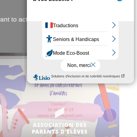
ant to activate
CLASSES CHAM, CHAD,
CHAT & FILIÈRE S2TMD
ASSOCIATION DES
PARENTS D'ÉLÈVES