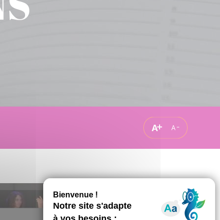
NS
A
A