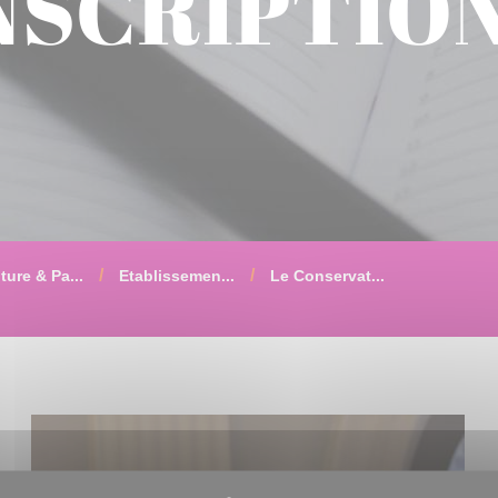
NSCRIPTIO
ture & Pa...
Etablissemen...
Le Conservat...