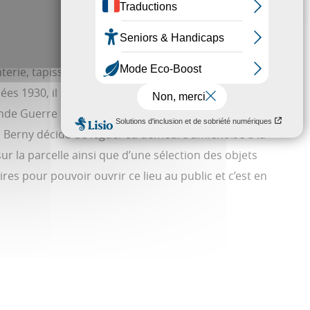
terie, tapisseries) et une très riche bibliothèque.
nnées 1930, il songe à faire de son hôtel un musée
onde Guerre mondiale conduit au pillage et à la
ct, Berny décide de léguer sa demeure amiénoise à la
ur la parcelle ainsi que d’une sélection des objets
s pour pouvoir ouvrir ce lieu au public et c’est en