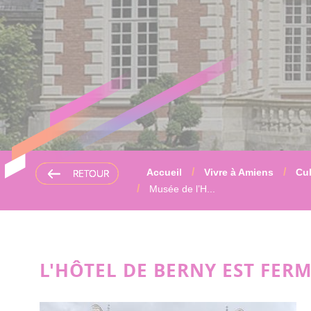
RETOUR
RETOUR
RETOUR
RETOUR
Accueil
Vivre à Amiens
Cul
Musée de l’H...
L'HÔTEL DE BERNY EST FER