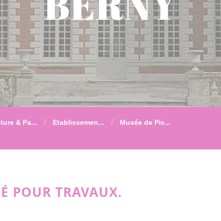
BERNY
ture & Pa...
Etablissemen...
Musée de Pic...
MÉ POUR TRAVAUX.