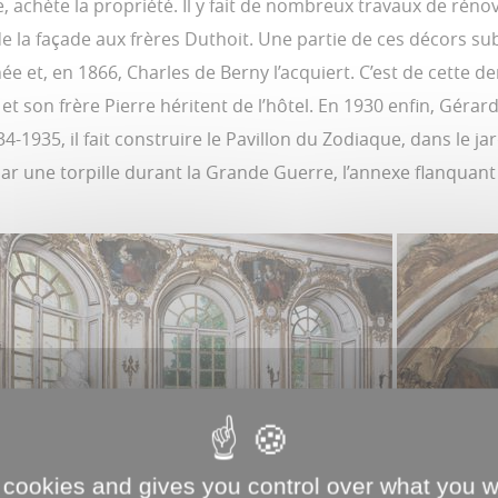
le, achète la propriété. Il y fait de nombreux travaux de r
de la façade aux frères Duthoit. Une partie de ces décors su
ée et, en 1866, Charles de Berny l’acquiert. C’est de cette de
 son frère Pierre héritent de l’hôtel. En 1930 enfin, Gérard 
1935, il fait construire le Pavillon du Zodiaque, dans le jar
une torpille durant la Grande Guerre, l’annexe flanquant l’
 cookies and gives you control over what you w