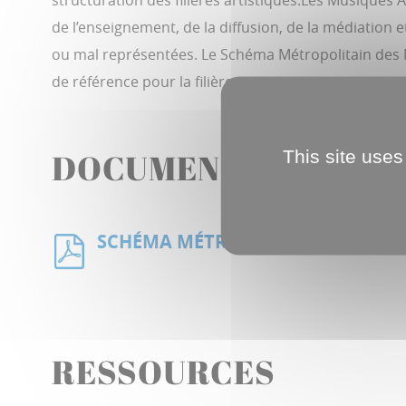
structuration des filières artistiques.Les Musiques 
de l’enseignement, de la diffusion, de la médiation
ou mal représentées. Le Schéma Métropolitain des Mu
de référence pour la filière.
This site uses
DOCUMENTS À TÉLÉ
SCHÉMA MÉTROPOLITAIN DES MU
RESSOURCES