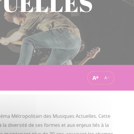
TUELLES
A
A
héma Métropolitain des Musiques Actuelles. Cette
à la diversité de ses formes et aux enjeux liés à la