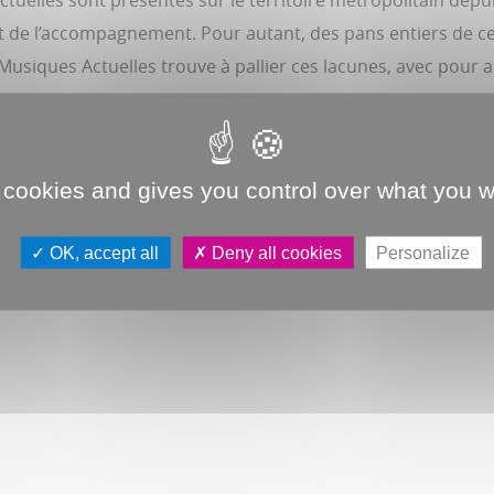
Actuelles sont présentes sur le territoire métropolitain de
 et de l’accompagnement. Pour autant, des pans entiers de ce
siques Actuelles trouve à pallier ces lacunes, avec pour a
 cookies and gives you control over what you w
CHARGER
OK, accept all
Deny all cookies
Personalize
SIQUES ACTUELLES
- 16.7 Mo