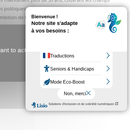
puis maintenant plus de 30 ans, couvrant les champs
s politiques publiques ont été jusqu’alors peu, pas
mbition de faire d’Amiens Métropole un territoire
ant to activate