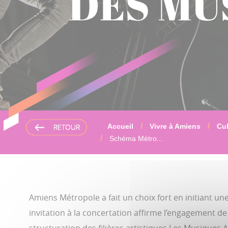
DES MU
RETOUR
RETOUR
RETOUR
Accueil
Vivre à Amiens
Cul
Schéma Métro...
Amiens Métropole a fait un choix fort en initiant 
invitation à la concertation affirme l’engagement de la