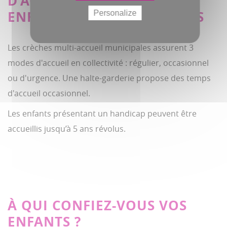
D’ACCUEIL PROPOSÉES AUX
ENFANTS DE 2 MOIS À 3 ANS
Personalize
Les crèches multi-accueil municipales assurent 3
modes d'accueil en collectivité : régulier, occasionnel
ou d'urgence. Une halte-garderie propose des temps
d'accueil occasionnel.
Les enfants présentant un handicap peuvent être
accueillis jusqu’à 5 ans révolus.
À QUI CONFIEZ-VOUS VOS
ENFANTS ?