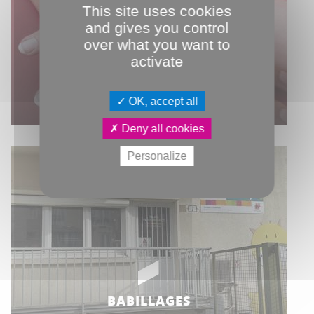
This site uses cookies
and gives you control
over what you want to
activate
NOS MISSIONS
OK, accept all
Deny all cookies
Personalize
BABILLAGES