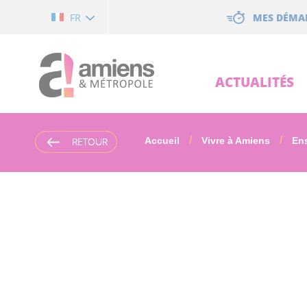
Cookies management panel
MES DÉMA
FR
ACTUALITÉS
RETOUR
RETOUR
Accueil
Vivre à Amiens
Ens