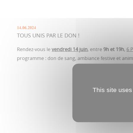
14.06.2024
TOUS UNIS PAR LE DON !
Rendez-vous le
vendredi 14 juin
, entre
9h et 19h
,
6 
programme : don de sang, ambiance festive et anim
This site uses