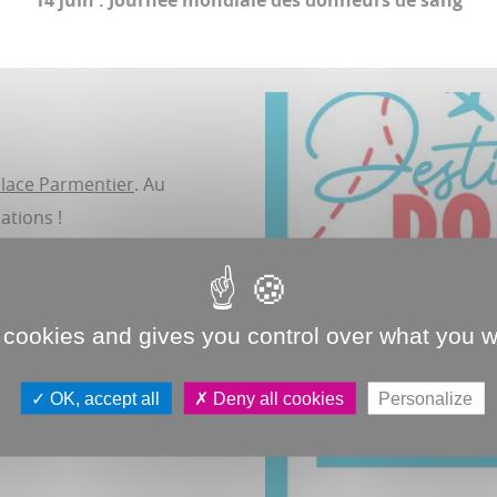
14 juin : Journée mondiale des donneurs de sang
Place Parmentier
. Au
ations !
 cookies and gives you control over what you w
OK, accept all
Deny all cookies
Personalize