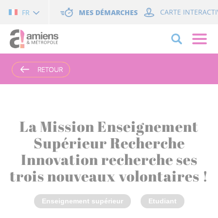
Cookies management panel
MES DÉMARCHES
CARTE INTERACTI
FR
RETOUR
RETOUR
La Mission Enseignement
Supérieur Recherche
Innovation recherche ses
trois nouveaux volontaires !
Enseignement supérieur
Etudiant