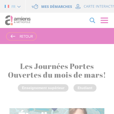
Cookies management panel
MES DÉMARCHES
CARTE INTERACTI
FR
RETOUR
RETOUR
Les Journées Portes
Ouvertes du mois de mars!
Enseignement supérieur
Etudiant