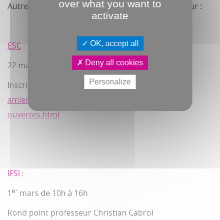
over what you want to
Autres établissements de l’enseignement supérieur :
activate
OK, accept all
ESC
:
Deny all cookies
22 mars de 10h à 13h
Personalize
Inscription gratuite ici :
https://www.esc-
amiens.com/evenement/journees-portes-
ouvertes.html
IFSI
:
er
1
mars de 10h à 16h
Rond point professeur Christian Cabrol