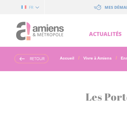
Cookies management panel
MES DÉMA
FR
ACTUALITÉS
RETOUR
RETOUR
Accueil
Vivre à Amiens
Ens
Les Port