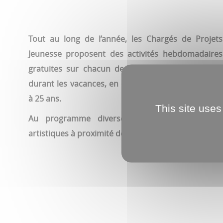
Tout au long de l’année, les Chargés de Projets
Jeunesse proposent des activités hebdomadaires
gratuites sur chacun des secteurs et des stages
durant les vacances, en direction des jeunes de 13
à 25 ans.
This site uses
Au programme diverses activités sportives et
artistiques à proximité de chez vous.