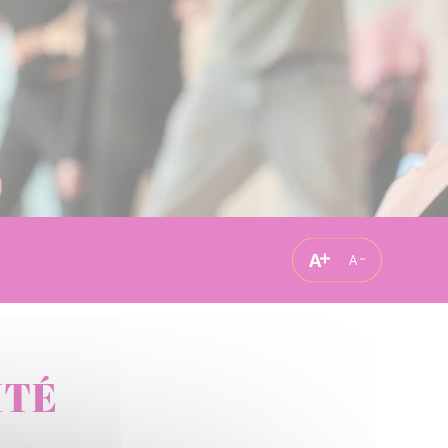
A
A
ITÉ