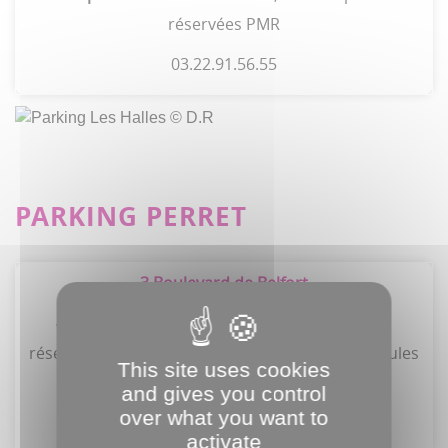
réservées PMR
03.22.91.56.55
PARKING PERRET
3 Boulevard de Belfort
430 places de stationnement
, dont 10 places
réservées PMR et 4 points de charge pour véhicules
This site uses cookies
électriques
and gives you control
over what you want to
03.22.91.75.69
activate