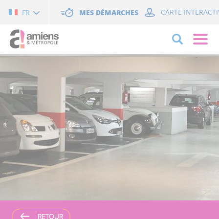
Cookies management panel
MES DÉMARCHES
CARTE INTERACTI
FR
RETOUR
RETOUR
RETOUR