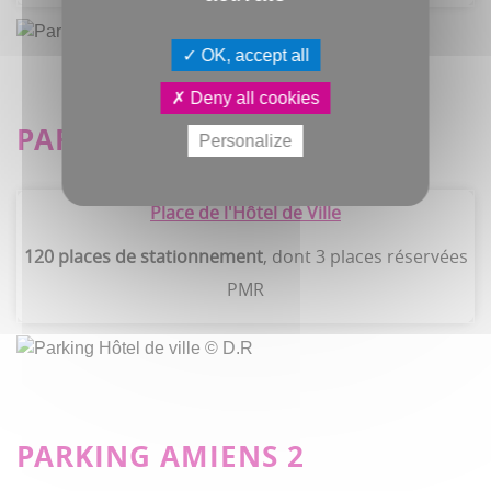
OK, accept all
Deny all cookies
PARKING HÔTEL DE VILLE
Personalize
Place de l'Hôtel de Ville
120 places de stationnement
, dont 3 places réservées
PMR
PARKING AMIENS 2