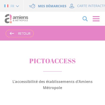
Cookies management panel
MES DÉMARCHES
CARTE INTERACTI
FR
RETOUR
RETOUR
RETOUR
PICTOACCESS
L'accessibilité des établissements d'Amiens
Métropole