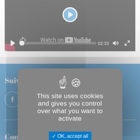
P
l
a
S
C
02:33
y
e
u
P
T
T
e
r
l
o
o
r
k
a
g
g
e
y
g
g
n
l
l
t
e
e
t
i
M
F
Suivez-nous
m
u
u
e
t
l
e
l
This site uses cookies
s
and gives you control
c
r
over what you want to
e
activate
e
n
Contactez-nous
OK, accept all