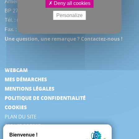
Amiens Métropole
Deny all cookies
BP 2720 - 80027 Amiens CEDEX
Personalize
Tél. : (33) 3 22 97 40 40
Fax. : (33) 3 22 97 42 53
Une question, une remarque ? Contactez-nous !
WEBCAM
MES DÉMARCHES
MENTIONS LÉGALES
POLITIQUE DE CONFIDENTIALITÉ
COOKIES
PLAN DU SITE
ESPACE PRESSE