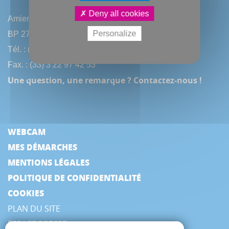
Deny all cookies
Amiens Métropole
Personalize
BP 2720 - 80027 Amiens CEDEX
Tél. : (33) 3 22 97 40 40
Fax. : (33) 3 22 97 42 53
Une question, une remarque ? Contactez-nous !
WEBCAM
MES DÉMARCHES
MENTIONS LÉGALES
POLITIQUE DE CONFIDENTIALITÉ
COOKIES
PLAN DU SITE
ESPACE PRESSE