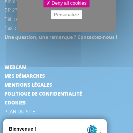
Amiens Métropole
Deny all cookies
BP 2720 - 80027 Amiens CEDEX
Personalize
Tél. : (33) 3 22 97 40 40
Fax. : (33) 3 22 97 42 53
Une question, une remarque ? Contactez-nous !
WEBCAM
MES DÉMARCHES
MENTIONS LÉGALES
POLITIQUE DE CONFIDENTIALITÉ
COOKIES
PLAN DU SITE
ESPACE PRESSE