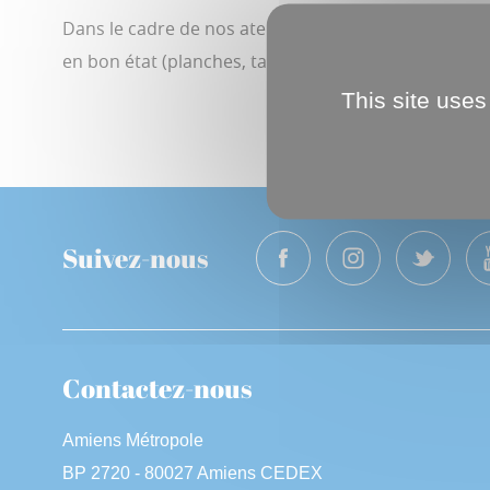
Dans le cadre de nos ateliers nous sommes toujours à
en bon état (planches, tasseaux, manches en bois ty
This site uses
Suivez-nous
Contactez-nous
Amiens Métropole
BP 2720 - 80027 Amiens CEDEX