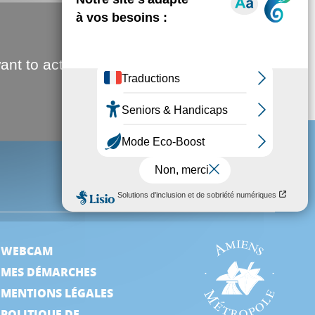
 et plans de légumes et de fleurs extérieures, bois
ant to activate
WEBCAM
MES DÉMARCHES
MENTIONS LÉGALES
POLITIQUE DE