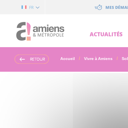
Cookies management panel
MES DÉMA
FR
ACTUALITÉS
RETOUR
RETOUR
RETOUR
RETOUR
Accueil
Vivre à Amiens
Sol