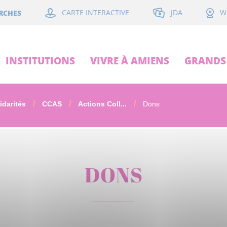
JDA
RCHES
CARTE INTERACTIVE
W
INSTITUTIONS
VIVRE À AMIENS
GRANDS 
idarités
CCAS
Actions Coll...
Dons
DONS