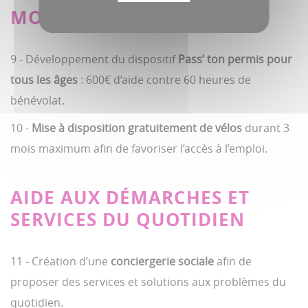
MOBILITÉ
9 - Développement du dispositif
Pass’ ton permis pour
tous les âges
: 600€ d’aide contre 60 heures de
bénévolat.
10 -
Mise à disposition gratuitement de vélos
durant 3
mois maximum afin de favoriser l’accès à l’emploi.
AIDE AUX DÉMARCHES ET
SERVICES DU QUOTIDIEN
11 - Création d’une
conciergerie sociale
afin de
proposer des services et solutions aux problèmes du
quotidien.