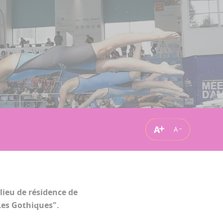
A
A
 lieu de résidence de
Les Gothiques".