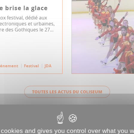
e brise la glace
ox festival, dédié aux
ectroniques et urbaines,
tre des Gothiques le 27...
vénement
Festival
JDA
TOUTES LES ACTUS DU COLISEUM
L'AGENDA DU COLISEU
 cookies and gives you control over what you w