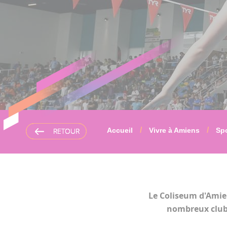
RETOUR
RETOUR
RETOUR
Accueil
Vivre à Amiens
Sp
Le Coliseum d'Amiens
nombreux clubs