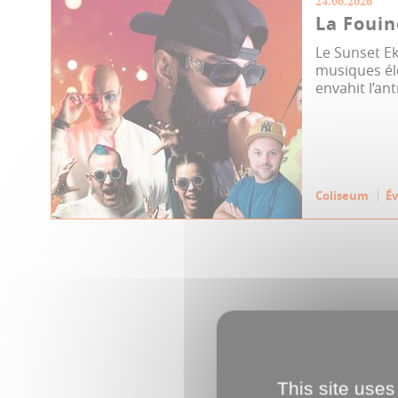
24.06.2026
La Fouin
Le Sunset Ek
musiques él
envahit l’an
Coliseum
É
This site uses