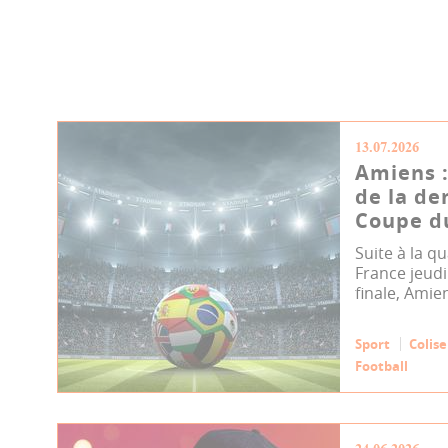
13.07.2026
Amiens :
de la de
Coupe du
Suite à la qu
France jeudi 
finale, Amie
Sport
Colis
Football