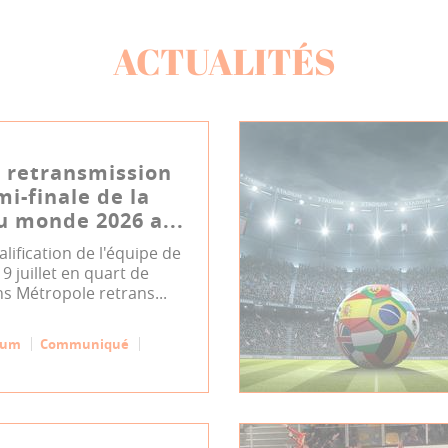
ACTUALITÉS
 retransmission
mi-finale de la
 monde 2026 a...
alification de l'équipe de
9 juillet en quart de
ns Métropole retrans...
eum
Communiqué