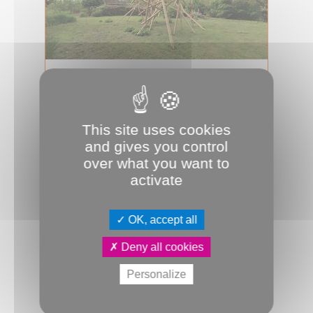
05.06.2024
Ils œuvrent au fil de l’eau
La 15e édition du Festival
This site uses cookies
international de jardins a donné
naissance à quatorze nouvelles
and gives you control
œuvres parmi la...
over what you want to
activate
Culture & Patrimoine
Festival
Hortillonnages
JDA
OK, accept all
Deny all cookies
Personalize