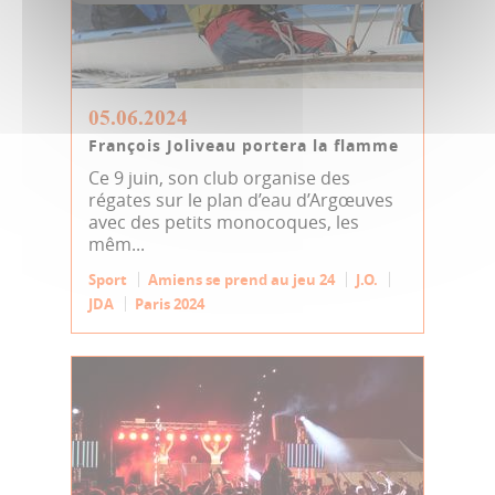
05.06.2024
François Joliveau portera la flamme
Ce 9 juin, son club organise des
régates sur le plan d’eau d’Argœuves
avec des petits monocoques, les
mêm...
Sport
Amiens se prend au jeu 24
J.O.
JDA
Paris 2024