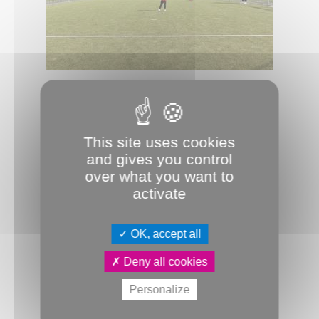
05.06.2024
Intercampus : déjà dix ans
Le 28 mai, l’inauguration de la rue de
This site uses cookies
la Sablonnière et du terrain
multisport situé à quelques
and gives you control
enjambé...
over what you want to
activate
Urbanisme & Logement
Aménagement
Équipement
Inauguration
JDA
OK, accept all
Deny all cookies
Personalize