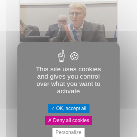
29.04.2026
Ville et Métropole : des pôles pour
This site uses cookies
s’épauler
and gives you control
Les exécutifs de la Ville d’Amiens et
over what you want to
d’Amiens Métropole sont désormais
activate
connus. Adjoints au maire et vice-p...
Conseil métropolitain
Dossier JDA
OK, accept all
JDA
Politique
Deny all cookies
Personalize