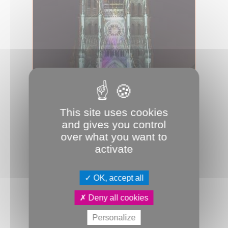
02.07.2025
This site uses cookies
Chroma, l’expérience monumentale
and gives you control
Du samedi 12 juillet au dimanche 31
over what you want to
août, à la nuit tombée, le spectacle
activate
Chroma, l'expérience monumentale
i...
OK, accept all
Culture & Patrimoine
Cathédrale
Chroma
Spectacle
Deny all cookies
Personalize