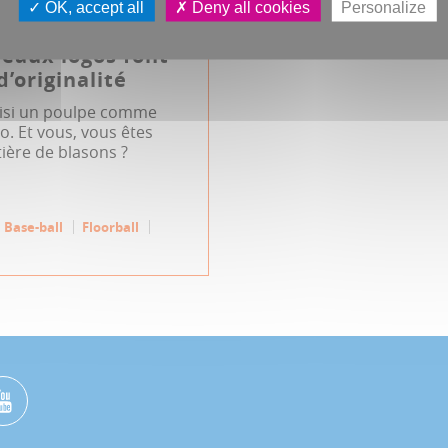
OK, accept all
Deny all cookies
Personalize
eaux logos font
d’originalité
oisi un poulpe comme
. Et vous, vous êtes
ière de blasons ?
Base-ball
Floorball