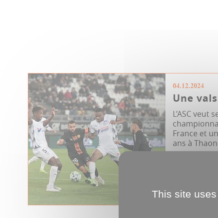
04.12.2024
Une vals
L’ASC veut s
championnat
France et un
ans à Thaon-l
This site uses
Sport
ASC