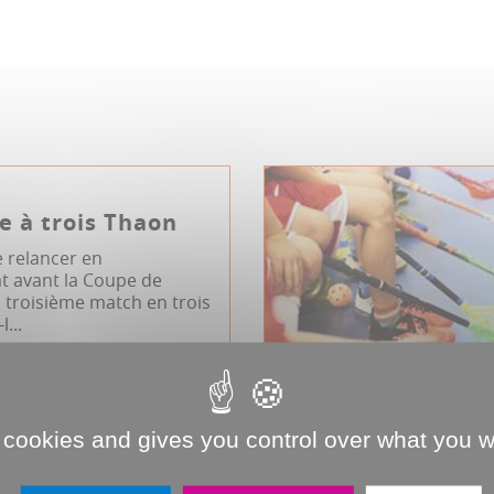
e à trois Thaon
e relancer en
 avant la Coupe de
 troisième match en trois
...
 cookies and gives you control over what you w
Football
Ligue 2