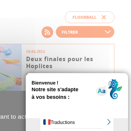
FLOORBALL
Choisissez votre filtre
d'actualité
10.04.2024
Deux finales pour les
Hoplites
Défaits il y a quinze jours par
Besançon, leader de Nationale 1 (le
plus haut niveau hexagonal), et
Paris...
ant to activate
Sport
Floorball
JDA