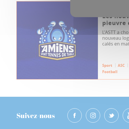
05.09.2023
Les nouv
pieuvre 
L'ASTT a ch
nouveau logo
calés en mat
Sport
ASC
Football
Suivez-nous