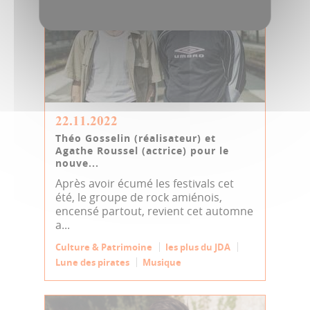
22.11.2022
Théo Gosselin (réalisateur) et
Agathe Roussel (actrice) pour le
nouve...
Après avoir écumé les festivals cet
été, le groupe de rock amiénois,
encensé partout, revient cet automne
a...
Culture & Patrimoine
les plus du JDA
Lune des pirates
Musique