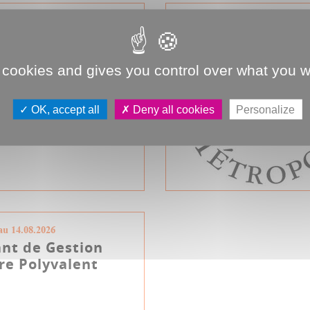
au 30.08.2026
nt
nnement et
 cookies and gives you control over what you w
ssement SFACT
OK, accept all
Deny all cookies
Personalize
 des Affaires Financières
ge de la Performance
Réfèrent Fonctionnement
au 14.08.2026
ant de Gestion
re Polyvalent