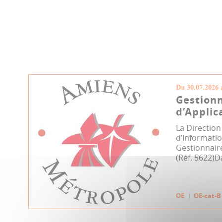
Du 30.07.2026 
Gestionn
d’Applic
La Directio
d’Informati
Gestionnaire
(Réf. 5622)Da
OE
OE-cat-B