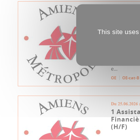
Du 21.07.2026 
1 Réfère
Fonctio
This site uses
Investi
(H/F)
La Direction
et du Pilota
recherche1 
e...
OE
OE-cat-B
Du 25.06.2026 
1 Assist
Financiè
(H/F)