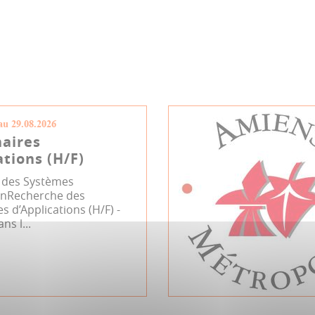
au 29.08.2026
aires
ations (H/F)
n des Systèmes
onRecherche des
s d’Applications (H/F) -
ns l...