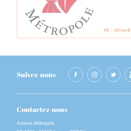
OE
OE-cat-B
Suivez-nous
Contactez-nous
Amiens Métropole