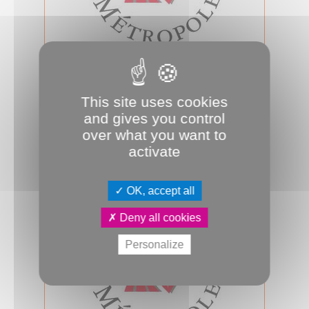
12.02.2026
Conseil d'Amiens Métropole du 12
février 2026
This site uses cookies
Jeudi 12 février 2026, 18h00, salle des
and gives you control
assemblées, se tiendra le prochain
over what you want to
conseil d’Amiens Métropole. A su...
activate
Conseil métropolitain
OK, accept all
Deny all cookies
Personalize