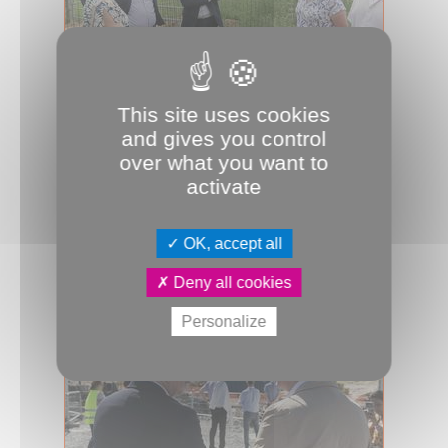
This site uses cookies
17.06.2026
and gives you control
À Vaux, attention à l’eau
over what you want to
En contrebas, Vaux-en-Amiénois doit
activate
se prémunir des inondations. Ce fut
l’un des nombreux sujets abordés le...
OK, accept all
JDA
Vie commune
Visite
Deny all cookies
Personalize