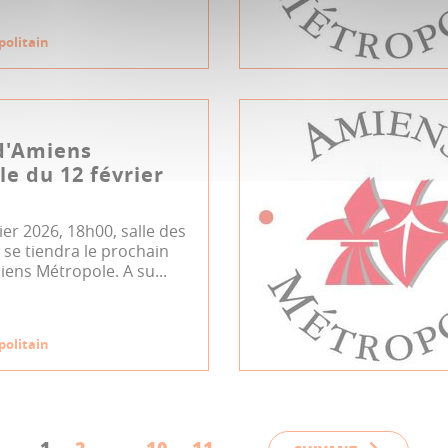
politain
d'Amiens
e du 12 février
rier 2026, 18h00, salle des
se tiendra le prochain
iens Métropole. A su...
politain