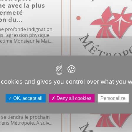
e avec la plus
fermeté
on du...
ne profonde indignation
ris l’agression physique
ictime Monsieur le Mai...
 cookies and gives you control over what you w
d'Amiens
e du 23 avril
OK, accept all
Deny all cookies
Personalize
l 2026, 18h00, salle des
se tiendra le prochain
iens Métropole. A suiv...