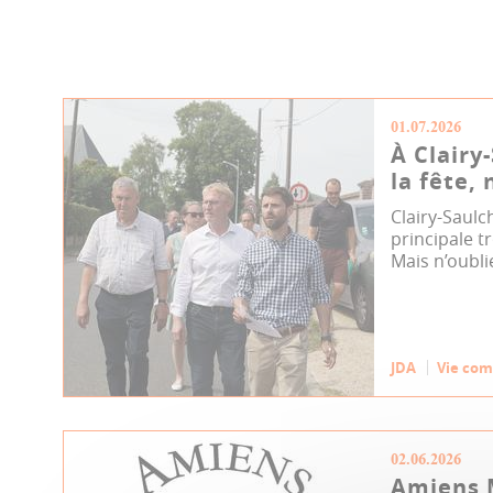
01.07.2026
À Clairy
la fête, 
Clairy-Saulc
principale tr
Mais n’oublie
JDA
Vie co
02.06.2026
Amiens 