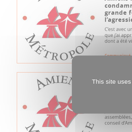
condamn
grande 
l’agressi
C’est avec u
que j’ai app
dont a été v
Communiqué
23.04.2026
This site uses
Conseil 
Métropol
2026
Jeudi 23 avri
assemblées, 
conseil d’Am