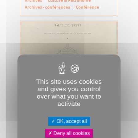
Archives
Culture & Patrimoine
Archives - conférences
Conférence
This site uses cookies
and gives you control
25.08.2025
over what you want to
Une histoire du conservatoire
activate
d'Amiens, d'hier à aujourd'hui
Conférence de Rachel Visse organisée
le lundi 15 septembre 2025 à 18h15
OK, accept all
par les Archives municipales et com...
Deny all cookies
Archives
Culture & Patrimoine