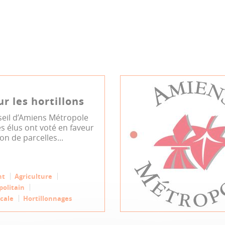
ur les hortillons
eil d’Amiens Métropole
s élus ont voté en faveur
ion de parcelles...
nt
Agriculture
politain
cale
Hortillonnages