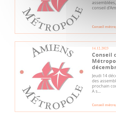
assemblées, 
conseil d’Am
Conseil métro
14.12.2023
Conseil 
Métropo
décembr
Jeudi 14 déc
des assemblé
prochain co
A s...
Conseil métro