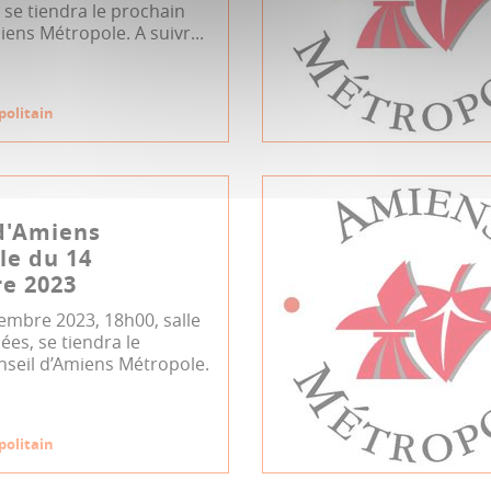
se tiendra le prochain
iens Métropole. A suivr...
politain
d'Amiens
le du 14
e 2023
embre 2023, 18h00, salle
es, se tiendra le
nseil d’Amiens Métropole.
politain