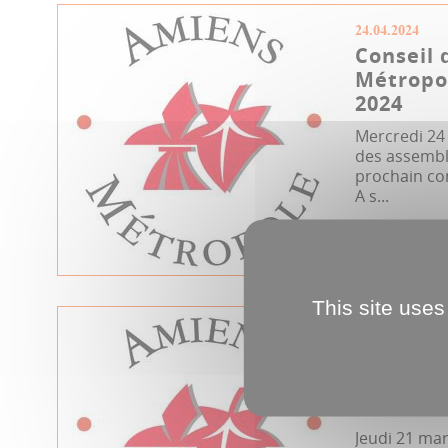
24.04.2024
Conseil 
Métropol
2024
Mercredi 24 
des assemblé
prochain co
A s...
Conseil métro
This site uses
21.03.2024
Conseil 
Métropo
2024
Jeudi 21 mar