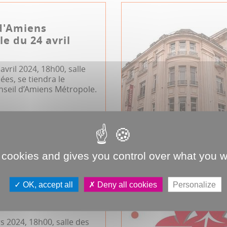
d'Amiens
e du 24 avril
avril 2024, 18h00, salle
es, se tiendra le
nseil d’Amiens Métropole.
politain
 cookies and gives you control over what you w
d'Amiens
OK, accept all
Deny all cookies
Personalize
le du 21 mars
s 2024, 18h00, salle des