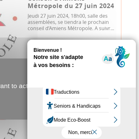
Métropole du 27 juin 2024
Jeudi 27 juin 2024, 18h00, salle des
assemblées, se tiendra le prochain
conseil d’Amiens Métropole. A suivr...
Conseil métropolitain
24.04.2024
ant to activate
Conseil d'Amiens
Métropole du 24 avril
2024
Mercredi 24 avril 2024, 18h00, salle
des assemblées, se tiendra le
prochain conseil d’Amiens Métropole.
A s...