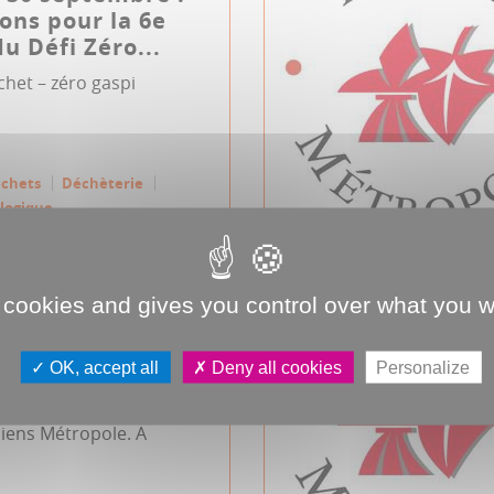
ions pour la 6e
du Défi Zéro...
chet – zéro gaspi
échets
Déchèterie
ologique
 cookies and gives you control over what you w
d'Amiens
e du 23 mai 2024
OK, accept all
Deny all cookies
Personalize
 2024, 18h00, salle des
se tiendra le prochain
miens Métropole. A