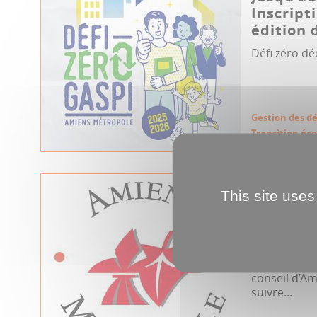
Inscript
édition 
Défi zéro dé
Gestion des d
Transition éc
23.05.2024
This site uses
Conseil 
Métropol
Jeudi 23 mai
assemblées, 
conseil d’A
suivre...