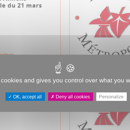
le du 21 mars
politain
 cookies and gives you control over what you w
d'Amiens
le du 20
OK, accept all
Deny all cookies
Personalize
e 2018