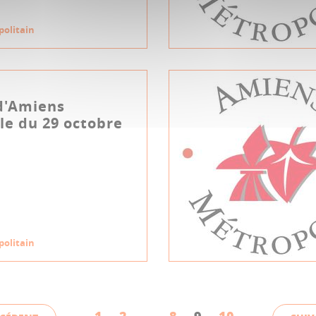
politain
d'Amiens
e du 29 octobre
politain