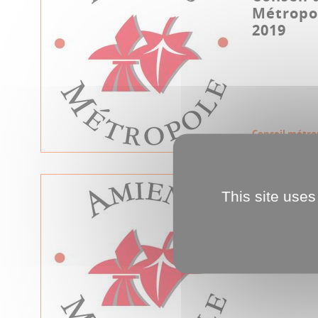
Métropo
2019
Conseil métro
20.12.2018
This site uses
Conseil 
Métropo
décembr