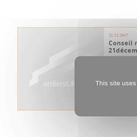
21.12.2017
Conseil 
21décem
Regarder la 
par point
This site uses
Conseil métro