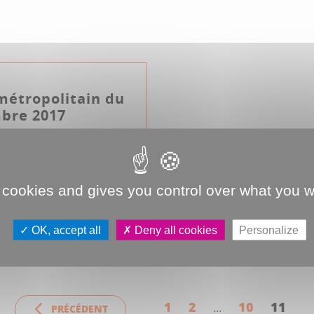
métropolitain du
bre 2017
vidéo du conseil, point
 cookies and gives you control over what you w
OK, accept all
Deny all cookies
Personalize
politain
1
2
10
11
PRÉCÉDENT
...