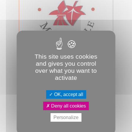
26.09.2024
This site uses cookies
Conseil d'Amiens Métropole du 26
and gives you control
septembre 2024
over what you want to
Jeudi 26 septembre 2024, 18h00, salle
activate
des assemblées, se tiendra le
prochain conseil d’Amiens Métropole.
A...
OK, accept all
Conseil métropolitain
Deny all cookies
Personalize