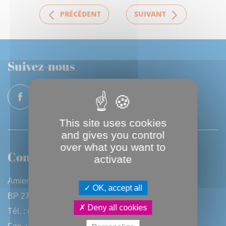
PRÉCÉDENT
SUIVANT
Suivez-nous
This site uses cookies
and gives you control
over what you want to
Contactez-nous
activate
Amiens Métropole
OK, accept all
BP 2720 - 80027 Amiens CEDEX
Deny all cookies
Tél. : (33) 3 22 97 40 40