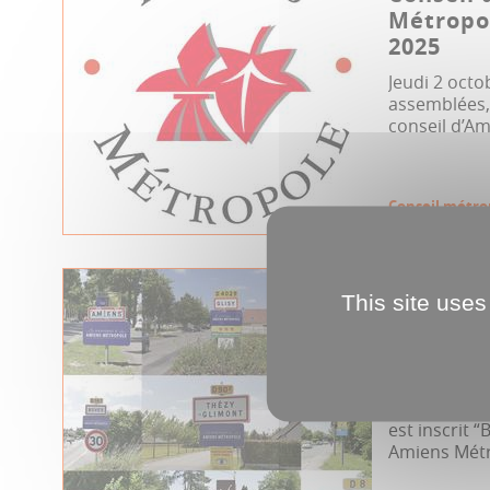
Métropol
2025
Jeudi 2 octo
assemblées, 
conseil d’Am
Conseil métro
09.07.2025
This site uses
Le panne
bienven
Vous les ave
remarqués ?
est inscrit 
Amiens Métr