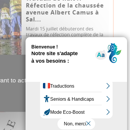
Réfection de la chaussée
avenue Albert Camus à
Sal...
Mardi 15 juillet débuteront des
travaux de réfection complète de la
chaussée avenue Albert Camus à
Salouël,...
Travaux
Communiqué
26.06.2025
ant to activate
Conseil d'Amiens
Métropole du 26 juin 2025
Jeudi 26 juin 2025, 18h00, salle des
assemblées, se tiendra le prochain
conseil d’Amiens Métropole. A suivr...