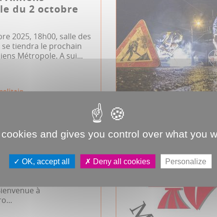
e du 2 octobre
bre 2025, 18h00, salle des
se tiendra le prochain
iens Métropole. A sui...
politain
 cookies and gives you control over what you w
au vous dit
ue dans la Métro
OK, accept all
Deny all cookies
Personalize
z peut-être déjà
 Des écriteaux bleus, où
“Bienvenue à
o...