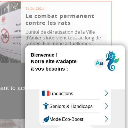
24.04.2024
Le combat permanent
contre les rats
L’unité de dératisation de la Ville
d’Amiens intervient tout au long de
l’année. Elle mène actuellement...
Santé publique
JDA
Parc de La Hotoie
Parc Saint Pierre
Personnel métropolitain
ant to activate
17.04.2024
Maladies neurologiques :
une montre connectée...
et primée
Ophélie Morel est lauréate du prix