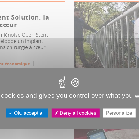
nt Solution, la
 cœur
amiénoise Open Stent
veloppe un implant
ans chirurgie à cœur
nt économique
e
JDA
Médecine
 cookies and gives you control over what you w
vaut s’entraîner
OK, accept all
Deny all cookies
Personalize
gens en bonne
ue commettre