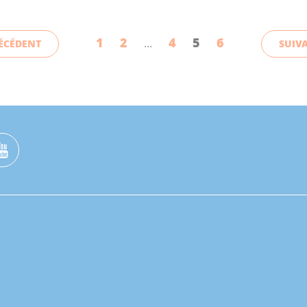
1
2
4
5
6
ÉCÉDENT
SUIV
...