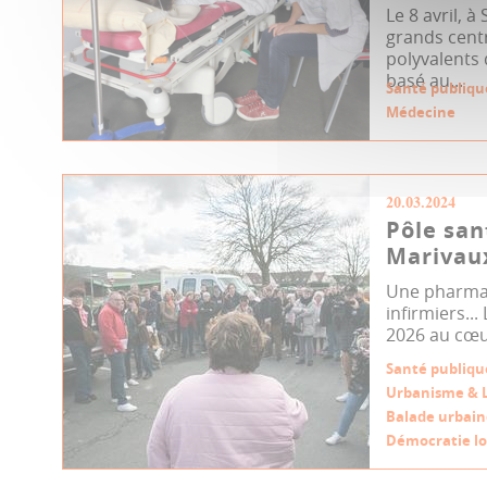
Le 8 avril, 
grands cent
polyvalents 
basé au...
Santé publiqu
Médecine
20.03.2024
Pôle san
Marivau
Une pharmaci
infirmiers...
2026 au cœur
Santé publiqu
Urbanisme & 
Balade urbain
Démocratie lo