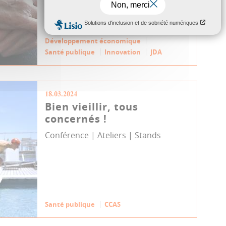
101 femmes entrepreneures pour sa
montre pensée pour les personnes
at...
Développement économique
Santé publique
Innovation
JDA
18.03.2024
Bien vieillir, tous
concernés !
Conférence | Ateliers | Stands
Santé publique
CCAS