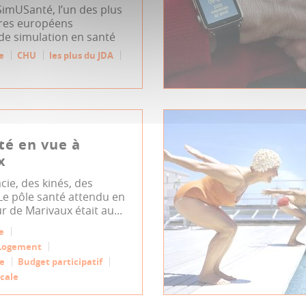
à SimUSanté, l’un des plus
res européens
de simulation en santé
e
CHU
les plus du JDA
té en vue à
x
e, des kinés, des
 Le pôle santé attendu en
 de Marivaux était au...
e
Logement
e
Budget participatif
cale