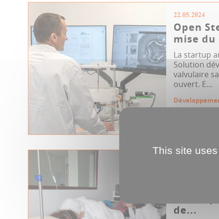
22.05.2024
Open Ste
mise du
La startup 
Solution dé
valvulaire s
ouvert. E...
Développeme
Santé publiqu
Startup
This site uses
23.04.2024
« Mieux 
sur des 
santé q
de...