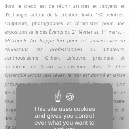
dont le credo est de réunir artistes et citoyens et
d’échanger autour de la création, invite 150 peintres,
sculpteurs, photographes et céramistes pour une
er
exposition salle des Évents du 21 février au 1
mars.
«
Métropole Art frappe fort pour cet anniversaire en
réunissant ces professionnels ou amateurs,
s’enthousiasme Gilbert Lefeuvre, président et
fondateur de l’asso salouasienne.
Avec le titre
Ensemble vivons nos rêves, le ton est donné et laisse
présager d’un moment onirique où l’art sera une
fenêtre sur les imaginaires, les rêves et la poésie de
tout un chacun. »
Cette exposition anniversaire
This site uses cookies
propose également des concerts, des conférences et
and gives you control
des ateliers de modelage, peinture et calligraphie. On
over what you want to
n’a pas tous les jours 20 ans.