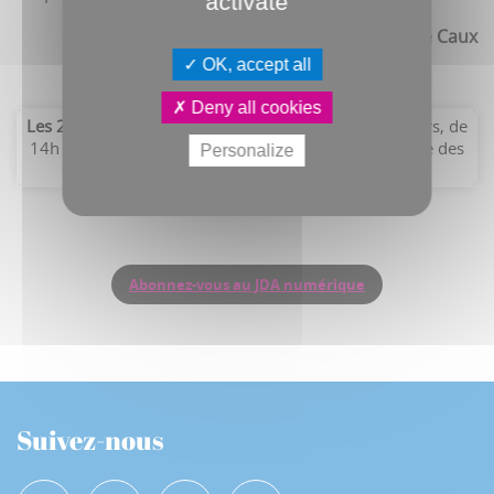
activate
Antoine Caux
OK, accept all
Deny all cookies
er
Les 20 ans de Métropole Art,
du 21 février au 1
mars, de
14h à 18h30 (dès 11h les samedi et dimanche) - Salle des
Personalize
Évents -
metropole-art.com
Abonnez-vous au JDA numérique
Suivez-nous