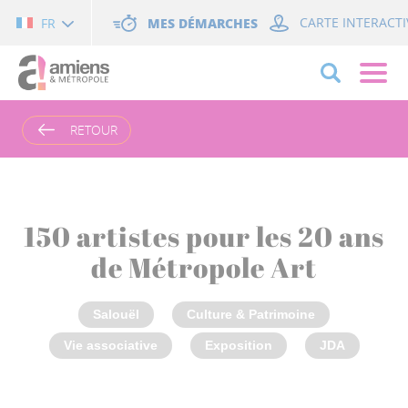
Cookies management panel
MES DÉMARCHES
CARTE INTERACTI
FR
RETOUR
150 artistes pour les 20 ans
de Métropole Art
Salouël
Culture & Patrimoine
Vie associative
Exposition
JDA