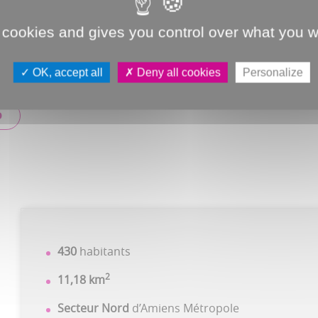
èmes des plantes envahissantes et de l’étanchéité dans les 
 cookies and gives you control over what you w
ui aimerait être desservi par les lignes Resago d’Ametis, 
OK, accept all
Deny all cookies
Personalize
O
430
habitants
2
11,18 km
Secteur Nord
d’Amiens Métropole