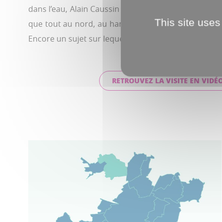
dans l’eau, Alain Caussin a aussi soulevé les probl
This site uses
que tout au nord, au hameau de Frémont. Un hameau q
Encore un sujet sur lequel plancher.
RETROUVEZ LA VISITE EN VIDÉ