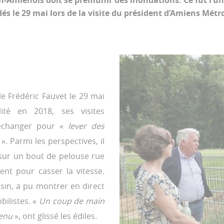
n-Amiénois doit se prémunir des inondations. Ce fut l’u
és le 29 mai lors de la visite du président d’Amiens Métr
e Frédéric Fauvet le 29 mai
lité en 2018, ses visites
échanger pour «
lever des
». Parmi les perspectives, il
 sur un bout de pelouse rue
ent pour casser la vitesse.
sin, a pu montrer en direct
ilistes. «
Un coup de main
venu
», ont glissé les édiles.