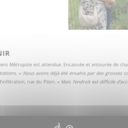
De gauche à droite, Sophi
Sébastien Tarrate, deuxiè
d’Amiens Métropole, Leslie
NIR
bout du chemin qui mène a
Amiens Métropole est attendue. Encaissée et entourée de c
itations. «
Nous avons déjà été envahis par des grosses co
filtration, rue du Pilori. «
Mais l’endroit est difficile d’
tion afin de s’assurer que l’équipement joue encore son r