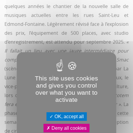
quelques années le chantier de la nouvelle salle de
musiques actuelles entre les rues Saint-Leu et
Edmond-Fontaine. Légèrement révisé face à l’explosion
des prix, l’équipement de 500 places, avec studio
d’enregistrement, est attendu pour septembre 2025.
«
Il fallait un lieu avec une jauge intermédiaire pour
compléter l’offre et correspondre au label Smac
(scènes de musiques actuelles, porté à Amiens par La
Lune des pirates, ndlr), a présenté Pierre Savreux, le
This site uses cookies
and gives you control
vice-président d’Amiens Métropole délégué à la culture,
over what you want to
lors d’une réunion publique le 27 mai
. Ce lieu totem
activate
fera écho au patrimoine architectural du quartier ».
La
phase préparatoire débute C+C Architectes cette
OK, accept all
semaine, puis les travaux en juillet, sans interruption
Deny all cookies
de circulation.