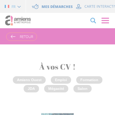
Cookies management panel
MES DÉMARCHES
CARTE INTERACTI
FR
RETOUR
À vos CV !
Amiens Ouest
Emploi
Formation
JDA
Mégacité
Salon