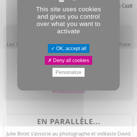
Candice Cazé
This site uses cookies
and gives you control
over what you want to
activate
Lymph Blood Story 9424
Les 17, 18 et 20 mars, à 20h, le 19, à 19h30 (suivi d’une
OK, accept all
rencontre)
Deny all cookies
Maison du théâtre
Personalize
03 22 71 62 90
amiens.fr/mta
EN PARALLÈLE...
Julie Botet s’associe au photographe et vidéaste David