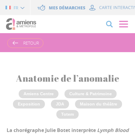
Cookies management panel
MES DÉMARCHES
CARTE INTERACTI
FR
RETOUR
Anatomie de l’anomalie
Amiens Centre
Culture & Patrimoine
Exposition
JDA
Maison du théâtre
Totem
La chorégraphe Julie Botet interprète
Lymph Blood