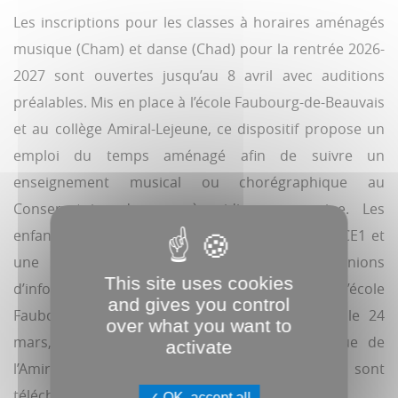
Les inscriptions pour les classes à horaires aménagés
musique (Cham) et danse (Chad) pour la rentrée 2026-
2027 sont ouvertes jusqu’au 8 avril avec auditions
préalables. Mis en place à l’école Faubourg-de-Beauvais
et au collège Amiral-Lejeune, ce dispositif propose un
emploi du temps aménagé afin de suivre un
enseignement musical ou chorégraphique au
Conservatoire deux après-midi par semaine. Les
enfants peuvent intégrer une Cham à partir du CE1 et
une Chad à partir du collège. Des réunions
This site uses cookies
d’information se dérouleront le 23 mars, à 18h, à l’école
and gives you control
Faubourg-de-Beauvais (2, route de Rouen) et le 24
over what you want to
mars, à 18h, au collège Amiral-Lejeune (7, rue de
activate
l’Amiral-Lejeune). Les demandes d’inscription sont
téléchargeables sur
amiens.fr/crr
.
OK, accept all