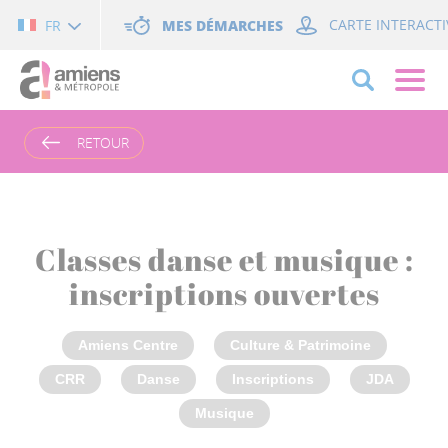
Cookies management panel
MES DÉMARCHES
CARTE INTERACTI
FR
RETOUR
Classes danse et musique :
inscriptions ouvertes
Amiens Centre
Culture & Patrimoine
CRR
Danse
Inscriptions
JDA
Musique