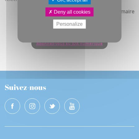
Ingrid Lemaire
Deny all cookies
Personalize
Abonnez-vous au JDA numérique
Suivez-nous