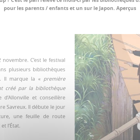
up ? C’est le pari relevé ce mois-ci par les bibliothèques
pour les parents / enfants et un sur le Japon. Aperçus
 novembre. C’est le festival
ns plusieurs bibliothèques
e. Il marque la «
première
t créé par la bibliothèque
’Allonville et conseillère
e Savreux. Il débute le jour
ture, une feuille de route
t l’État.