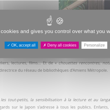
 cookies and gives you control over what you w
Le Tombeau des lucioles, 
Louis-Aragon.
OK, accept all
Deny all cookies
Personalize
mbre. C’est Regards sur le Japon, conçu «
en écho à l’accu
eliers, lectures, films… Et de «
chouettes rencontres, no
 directrice du réseau de bibliothèques d’Amiens Métropole.
«
les tout-petits, la sensibilisation à la lecture et au lang
ards sur le Japon s’adresse à tous les publics. Enfants