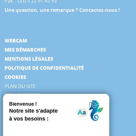
Fax. : (33) 3 22 97 42 53
Une question, une remarque ? Contactez-nous !
WEBCAM
MES DÉMARCHES
MENTIONS LÉGALES
POLITIQUE DE CONFIDENTIALITÉ
COOKIES
PLAN DU SITE
ESPACE PRESSE