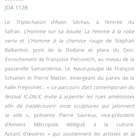
24.09.2025
JDA 1128
Le
Triplechaton
d’Alain Séchas, à l’entrée du
Safran.
L’Homme sur sa bouée, La Femme à la robe
verte
et
L’Homme à la chemise rouge
de Stephan
Balkenhol, pont de la Dodane et place du Don.
Enrochement
de Françoise Petrovitch, au niveau de la
passerelle Samarobriva. Le
Nauti-poulpe
de François
Schuiten et Pierre Matter, émergeant du parvis de la
halle Freyssinet… «
Le parcours d’art contemporain du
festival IC.ON.IC invite à arpenter les rues amiénoises
afin de (re)découvrir onze sculptures qui jalonnent
la ville
», présente Pierre Savreux, vice-président
d’Amiens Métropole délégué à la culture.
Autant d'œuvres «
qui soutiennent les artistes et la