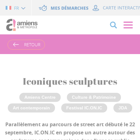
Cookies management panel
MES DÉMARCHES
CARTE INTERACTI
FR
RETOUR
Iconiques sculptures
Amiens Centre
Culture & Patrimoine
Art contemporain
Festival IC.ON.IC
JDA
Parallèlement au parcours de street art débuté le 22
septembre, IC.ON.IC en propose un autre autour des